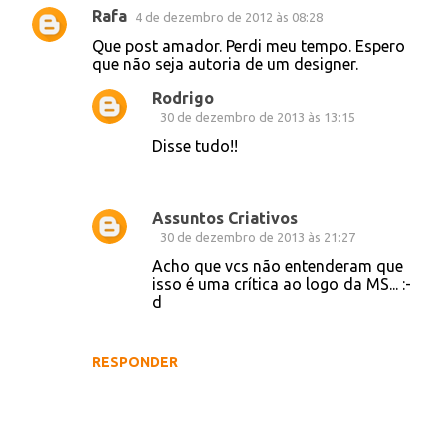
Rafa
4 de dezembro de 2012 às 08:28
C
Que post amador. Perdi meu tempo. Espero
o
que não seja autoria de um designer.
m
Rodrigo
e
30 de dezembro de 2013 às 13:15
n
Disse tudo!!
t
á
Assuntos Criativos
r
30 de dezembro de 2013 às 21:27
i
Acho que vcs não entenderam que
o
isso é uma crítica ao logo da MS... :-
d
s
RESPONDER