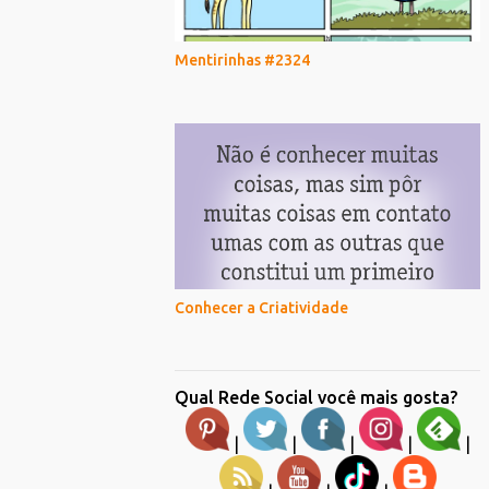
Mentirinhas #2324
Conhecer a Criatividade
Qual Rede Social você mais gosta?
|
|
|
|
|