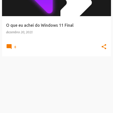
a
g
e
O que eu achei do Windows 11 Final
n
dezembro 20, 2021
s
0