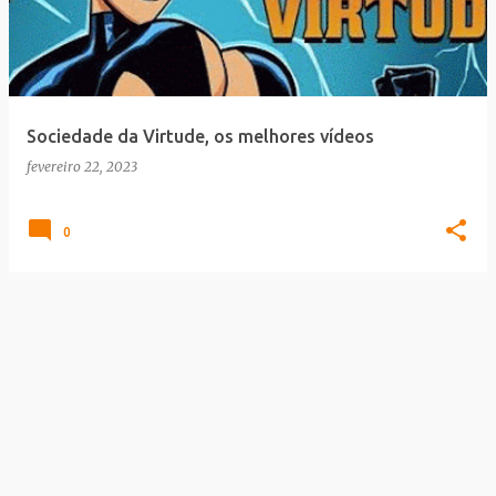
t
a
g
e
Sociedade da Virtude, os melhores vídeos
n
fevereiro 22, 2023
s
0