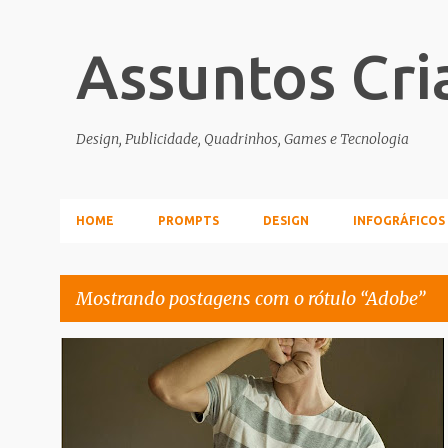
Assuntos Cri
Design, Publicidade, Quadrinhos, Games e Tecnologia
HOME
PROMPTS
DESIGN
INFOGRÁFICOS
Mostrando postagens com o rótulo
Adobe
P
ADOBE
FOTOMONTAGEM
o
s