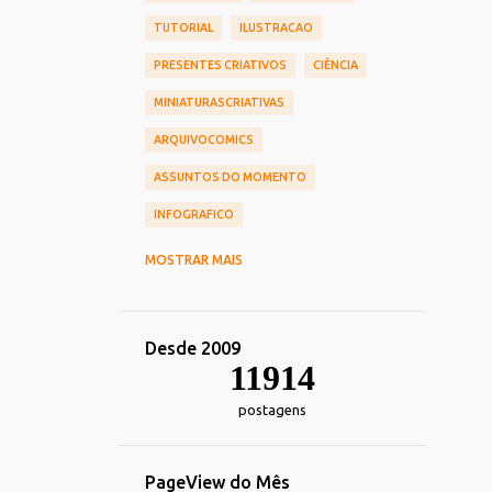
TUTORIAL
ILUSTRACAO
PRESENTES CRIATIVOS
CIÊNCIA
MINIATURASCRIATIVAS
ARQUIVOCOMICS
ASSUNTOS DO MOMENTO
INFOGRAFICO
CINEMA
CHIEF OF DESIGN
MOSTRAR MAIS
NOSTALGIA
HUMOR
TOY_ART
DESIGN
REDES_SOCIAIS
Desde 2009
COMERCIAIS
CARREIRA
11914
TRANSPORTE
postagens
TECNOLOGIA_TENDENCIAS
DECORACAO
IMPRESSOS
PageView do Mês