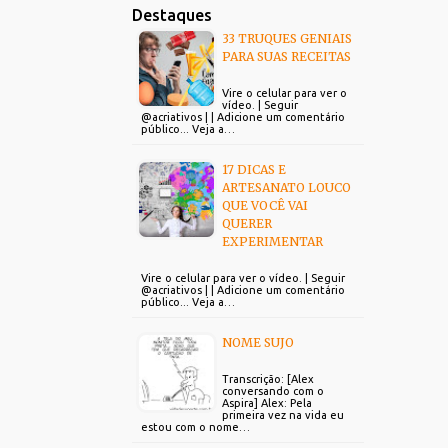
Destaques
33 TRUQUES GENIAIS
PARA SUAS RECEITAS
Vire o celular para ver o
vídeo. | Seguir
@acriativos | | Adicione um comentário
público... Veja a…
17 DICAS E
ARTESANATO LOUCO
QUE VOCÊ VAI
QUERER
EXPERIMENTAR
Vire o celular para ver o vídeo. | Seguir
@acriativos | | Adicione um comentário
público... Veja a…
NOME SUJO
Transcrição: [Alex
conversando com o
Aspira] Alex: Pela
primeira vez na vida eu
estou com o nome…