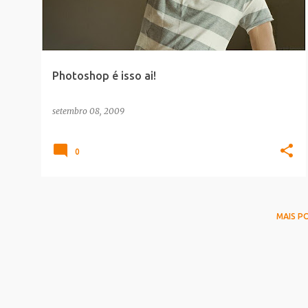
t
a
g
e
Photoshop é isso ai!
n
s
setembro 08, 2009
0
MAIS P