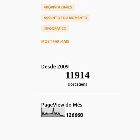
ARQUIVOCOMICS
ASSUNTOS DO MOMENTO
INFOGRAFICO
CINEMA
CHIEF OF DESIGN
MOSTRAR MAIS
NOSTALGIA
HUMOR
TOY_ART
DESIGN
REDES_SOCIAIS
Desde 2009
COMERCIAIS
CARREIRA
11914
TRANSPORTE
postagens
TECNOLOGIA_TENDENCIAS
DECORACAO
IMPRESSOS
PageView do Mês
ALIMENTACAO
ESPORTE
1
2
6
6
6
8
FOTOGRAFIA
HEROIS
MARKETING
IDENTIDADE_VISUAL