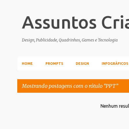
Assuntos Cri
Design, Publicidade, Quadrinhos, Games e Tecnologia
HOME
PROMPTS
DESIGN
INFOGRÁFICOS
Mostrando postagens com o rótulo
PPT
P
Nenhum resu
o
s