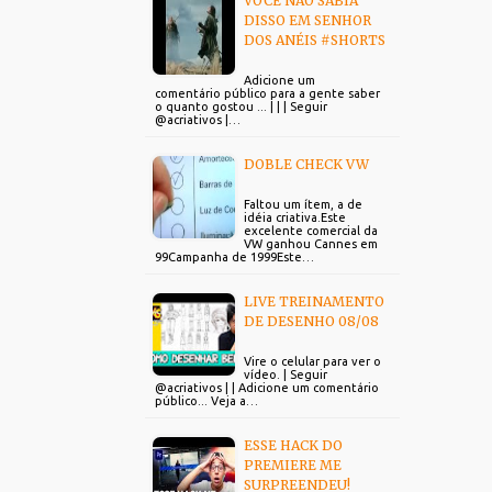
VOCÊ NÃO SABIA
DISSO EM SENHOR
DOS ANÉIS #SHORTS
Adicione um
comentário público para a gente saber
o quanto gostou ... | | | Seguir
@acriativos |…
DOBLE CHECK VW
Faltou um ítem, a de
idéia criativa.Este
excelente comercial da
VW ganhou Cannes em
99Campanha de 1999Este…
LIVE TREINAMENTO
DE DESENHO 08/08
Vire o celular para ver o
vídeo. | Seguir
@acriativos | | Adicione um comentário
público... Veja a…
ESSE HACK DO
PREMIERE ME
SURPREENDEU!