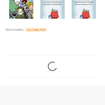
Relacionados:
CULTURA POP
C
o
m
e
n
t
á