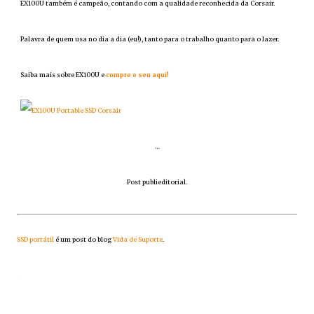
EX100U também é campeão, contando com a qualidade reconhecida da Corsair.
Palavra de quem usa no dia a dia (eu!), tanto para o trabalho quanto para o lazer.
Saiba mais sobre EX100U e
compre o seu aqui!
…
Post publieditorial.
SSD portátil
é um post do blog
Vida de Suporte
.