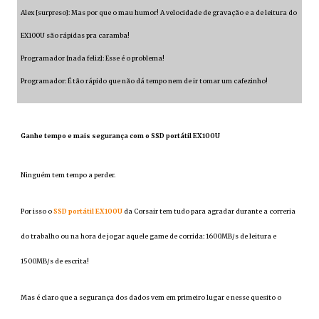
Alex [surpreso]: Mas por que o mau humor! A velocidade de gravação e a de leitura do
EX100U são rápidas pra caramba!
Programador [nada feliz]: Esse é o problema!
Programador: É tão rápido que não dá tempo nem de ir tomar um cafezinho!
Ganhe tempo e mais segurança com o SSD portátil EX100U
Ninguém tem tempo a perder.
Por isso o
SSD portátil EX100U
da Corsair tem tudo para agradar durante a correria
do trabalho ou na hora de jogar aquele game de corrida: 1600MB/s de leitura e
1500MB/s de escrita!
Mas é claro que a segurança dos dados vem em primeiro lugar e nesse quesito o