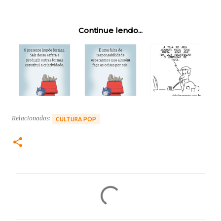
Continue lendo...
Relacionados:
CULTURA POP
C
o
m