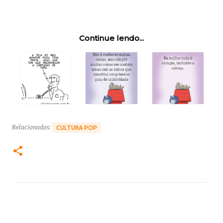
Continue lendo...
Relacionados:
CULTURA POP
C
o