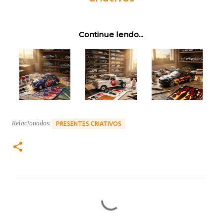
Continue lendo...
Relacionados:
PRESENTES CRIATIVOS
C
o
m