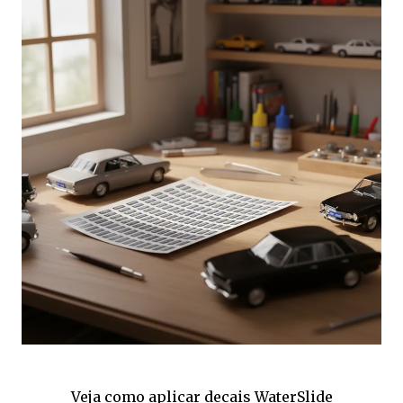
Veja como aplicar decais WaterSlide