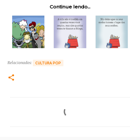
Continue lendo...
Relacionados:
CULTURA POP
C
o
m
e