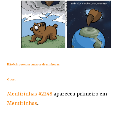
Não brinque com buracos de minhocas.
O post
Mentirinhas #2248
apareceu primeiro em
Mentirinhas
.