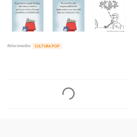
Relacionados:
CULTURA POP
C
o
m
e
n
t