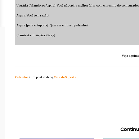
Usuária [falando ao Aspira]: Você não acha melhor falar com o menino do computador a
Aspira: Você tem razão!
Aspira [para o Suporte]: Quer ser o nosso padrinho?
[Camiseta do Aspira: Gaga]
Veja a prime
Padrinho
é um post do blog
Vida de Suporte
.
Continu