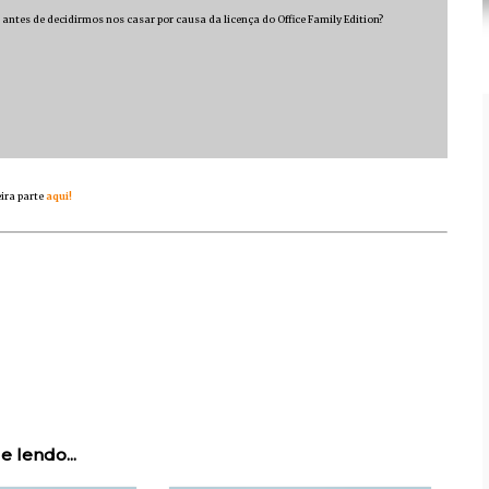
ntes de decidirmos nos casar por causa da licença do Office Family Edition?
ira parte
aqui!
e lendo...