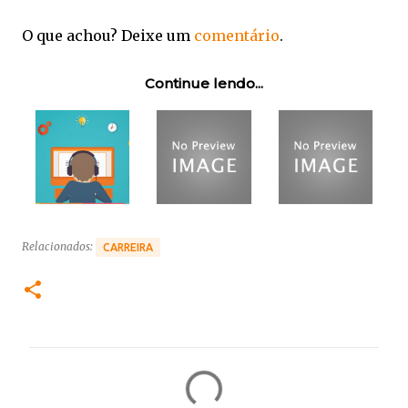
O que achou? Deixe um
comentário
.
Continue lendo...
Relacionados:
CARREIRA
C
o