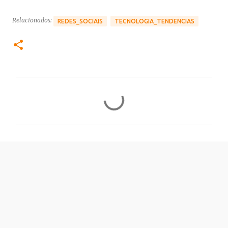
Relacionados:
REDES_SOCIAIS
TECNOLOGIA_TENDENCIAS
C
o
m
e
n
t
á
r
i
o