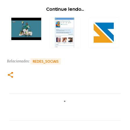
Continue lendo...
Relacionados:
REDES_SOCIAIS
C
o
m
e