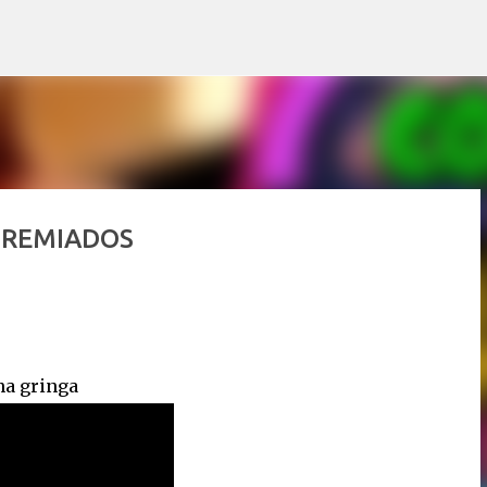
Pular para o conteúdo principal
 PREMIADOS
na gringa