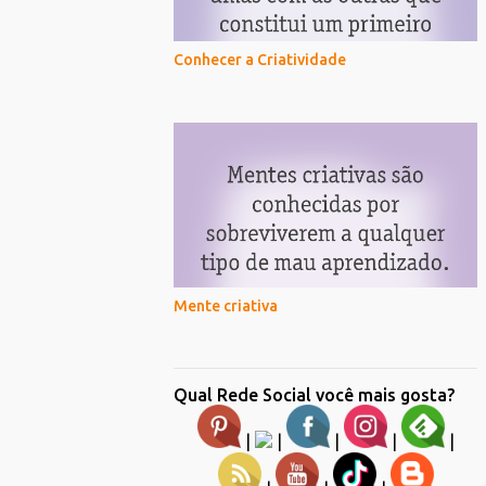
Conhecer a Criatividade
Mente criativa
Qual Rede Social você mais gosta?
|
|
|
|
|