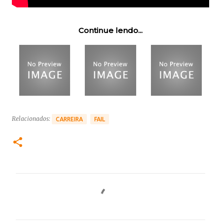
Continue lendo...
Relacionados:
CARREIRA
FAIL
C
o
m