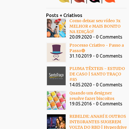
|
|
|
Posts + Criativos
Como deixar seu vídeo 3x
MELHOR e MAIS BONITO
NA EDIÇÃO!
20.09.2020 - 0 Comments
Processo Criativo - Passo a
Passo🔴
31.10.2019 - 0 Comments
PLUMA TÊXTEIS - ESTUDO
DE CASO | SANTO TRAÇO
#85
14.05.2020 - 0 Comments
Quando um designer
resolve fazer biscoitos
19.05.2016 - 0 Comments
REBELDE: ANAHÍ E OUTROS
INTEGRANTES SUGEREM
VOLTA DO RBD | Hyperdrive