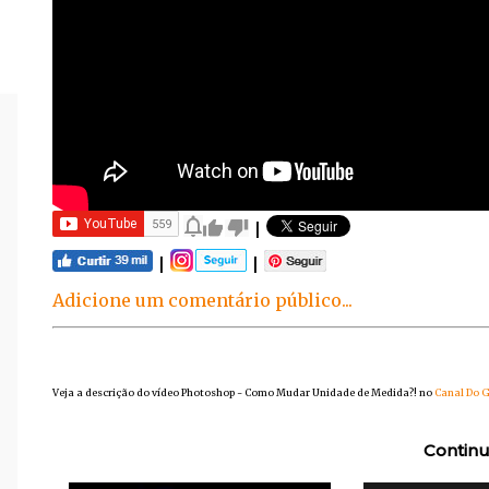
|
|
|
Adicione um comentário público...
Veja a descrição do vídeo Photoshop - Como Mudar Unidade de Medida?! no
Canal Do G
Continu