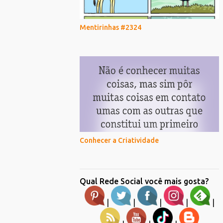
Mentirinhas #2324
Conhecer a Criatividade
Qual Rede Social você mais gosta?
|
|
|
|
|