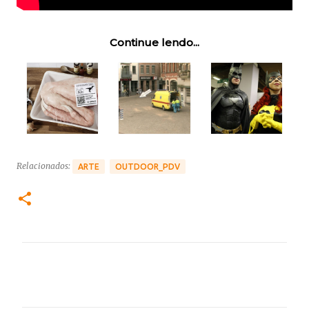
Continue lendo...
Relacionados:
ARTE
OUTDOOR_PDV
C
o
m