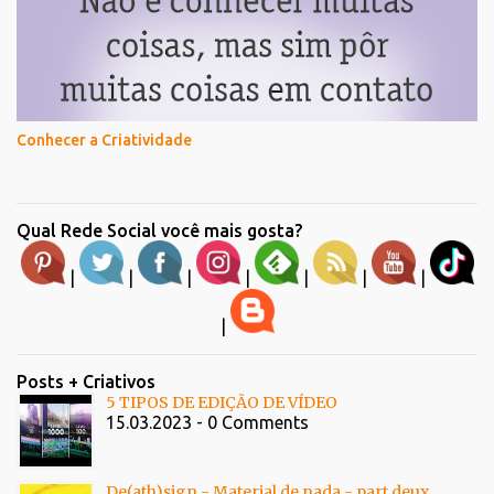
Conhecer a Criatividade
Qual Rede Social você mais gosta?
|
|
|
|
|
|
|
|
Posts + Criativos
5 TIPOS DE EDIÇÃO DE VÍDEO
15.03.2023 - 0 Comments
De(ath)sign - Material de nada - part deux