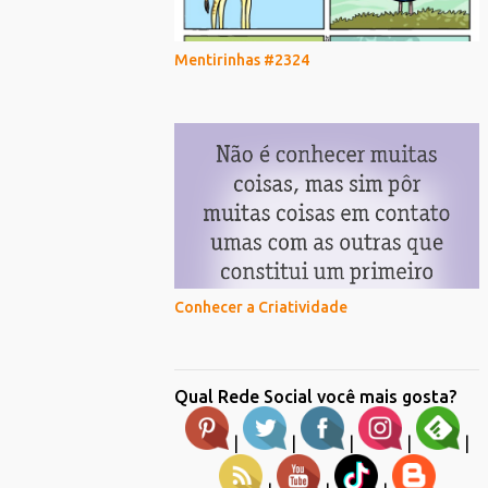
Mentirinhas #2324
Conhecer a Criatividade
Qual Rede Social você mais gosta?
|
|
|
|
|