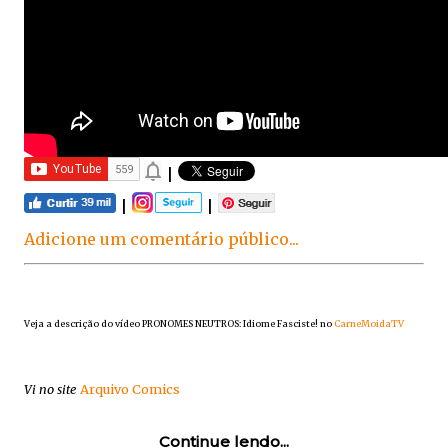
|
|
|
Adicione um comentário público...
Veja a descrição do vídeo PRONOMES NEUTROS: Idiome Fasciste! no
CarneMoidaTV
Vi no site
Arquivo Comics
Continue lendo...