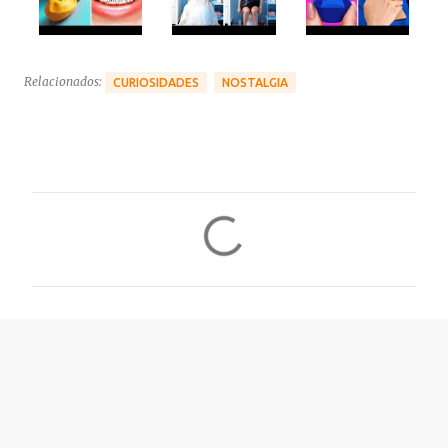
Relacionados:
CURIOSIDADES
NOSTALGIA
C
o
m
e
n
t
á
r
i