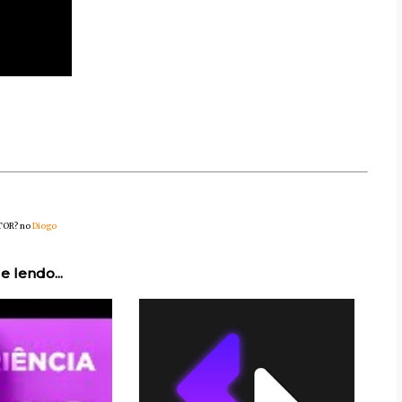
STOR? no
Diogo
e lendo...