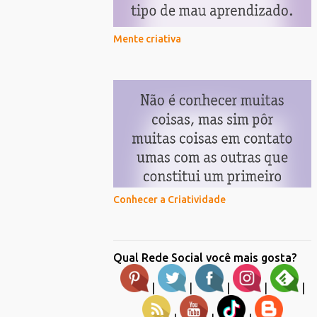
Mente criativa
Conhecer a Criatividade
Qual Rede Social você mais gosta?
|
|
|
|
|