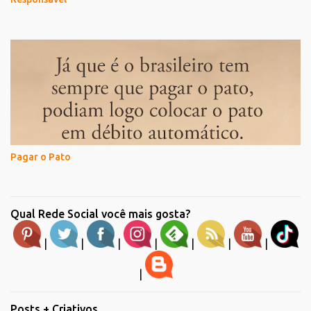
Pagar o Pato
Qual Rede Social você mais gosta?
|
|
|
|
|
|
|
|
Posts + Criativos