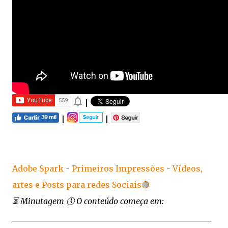
|
|
|
Adobe Spark - Primeiros Impressões - Vídeos,
artes e Posts para redes Sociais🔴
⏳ Minutagem 🕔 O conteúdo começa em:
_________________________________________________