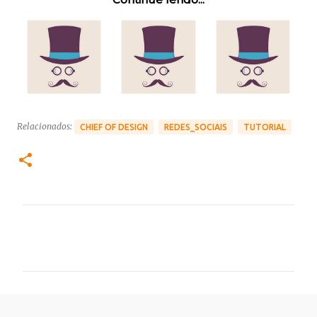
Relacionados:
CHIEF OF DESIGN
REDES_SOCIAIS
TUTORIAL
C
o
m
e
n