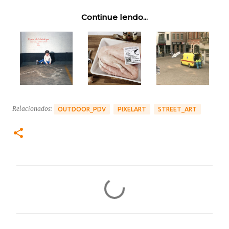
Continue lendo...
Relacionados:
OUTDOOR_PDV
PIXELART
STREET_ART
C
o
m
e