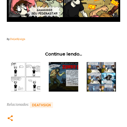
by
De(ath)sign
Continue lendo...
Relacionados:
DEATHSIGN