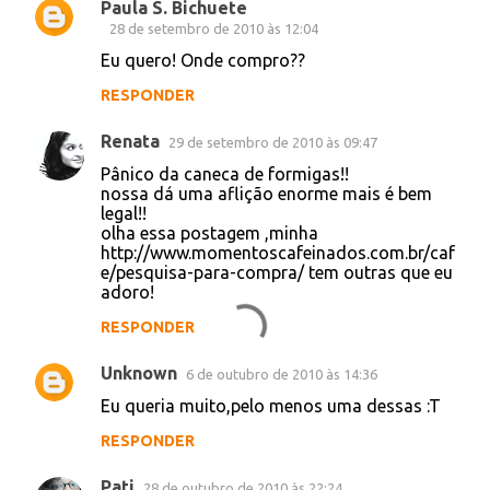
Paula S. Bichuete
28 de setembro de 2010 às 12:04
Eu quero! Onde compro??
RESPONDER
Renata
29 de setembro de 2010 às 09:47
Pânico da caneca de formigas!!
nossa dá uma aflição enorme mais é bem
legal!!
olha essa postagem ,minha
http://www.momentoscafeinados.com.br/caf
e/pesquisa-para-compra/ tem outras que eu
adoro!
RESPONDER
Unknown
6 de outubro de 2010 às 14:36
Eu queria muito,pelo menos uma dessas :T
RESPONDER
Pati
28 de outubro de 2010 às 22:24