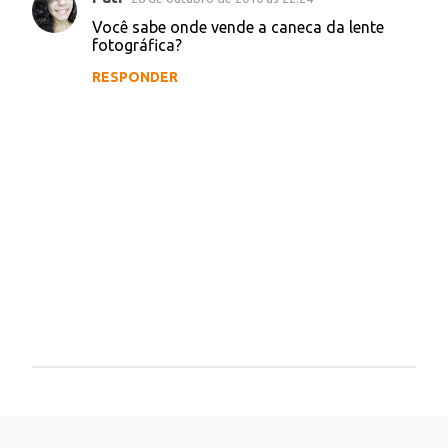
Você sabe onde vende a caneca da lente
fotográfica?
RESPONDER
P
o
s