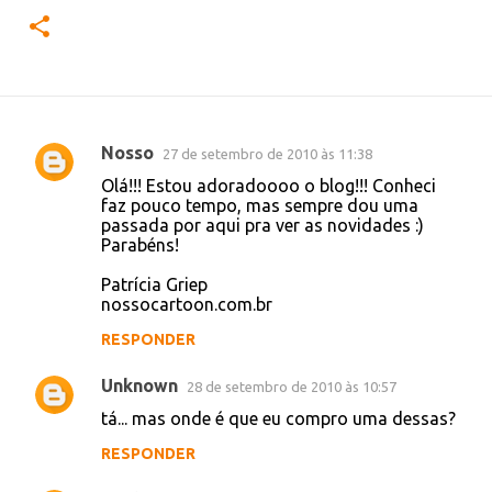
Nosso
27 de setembro de 2010 às 11:38
C
Olá!!! Estou adoradoooo o blog!!! Conheci
o
faz pouco tempo, mas sempre dou uma
passada por aqui pra ver as novidades :)
m
Parabéns!
e
Patrícia Griep
n
nossocartoon.com.br
t
RESPONDER
á
r
Unknown
28 de setembro de 2010 às 10:57
i
tá... mas onde é que eu compro uma dessas?
o
RESPONDER
s