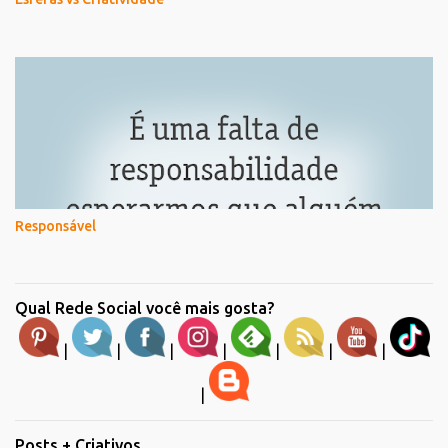
Responsável
Qual Rede Social você mais gosta?
|
|
|
|
|
|
|
|
Posts + Criativos