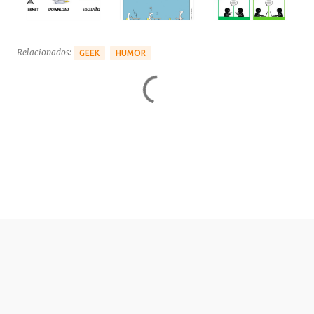
Relacionados:
GEEK
HUMOR
C
o
m
e
n
t
á
r
i