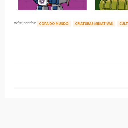
Relacionados:
COPA DO MUNDO
CRIATURAS MINIATIVAS
CULT
C
o
m
e
n
t
á
r