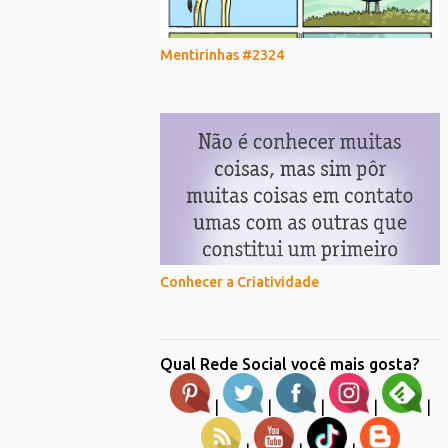
Mentirinhas #2324
Conhecer a Criatividade
Qual Rede Social você mais gosta?
|
|
|
|
|