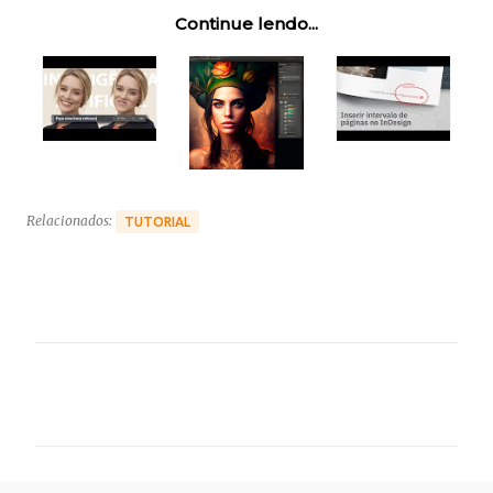
Continue lendo...
Relacionados:
TUTORIAL
C
o
m
e