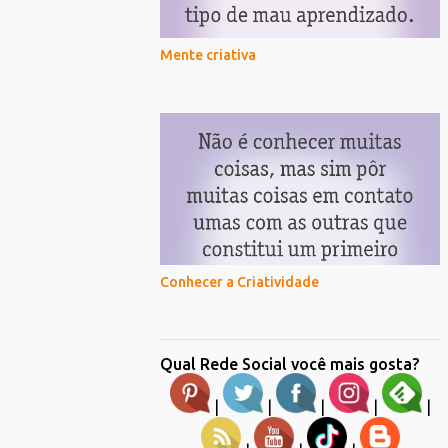
Mente criativa
Conhecer a Criatividade
Qual Rede Social você mais gosta?
|
|
|
|
|