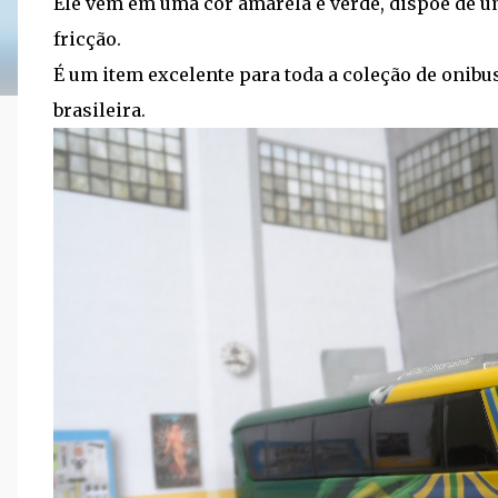
Ele vem em uma cor amarela e verde, dispõe de um
fricção.
É um item excelente para toda a coleção de onibus
brasileira.