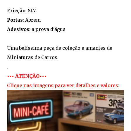
Fricção
: SIM
Portas
: Abrem
Adesivos
: a prova d'água
Uma belíssima peça de coleção e amantes de
Miniaturas de Carros.
.
••• ATENÇÃO•••
Clique nas imagens para ver detalhes e valores: