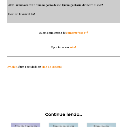
Alex: Eu não acredito num negócio desse! Quem gastaria dinheiro nisso?!
Homem Invisível: Eu!
Quem seria capaz de
comprar “isso”?
E por falar em
arte!
Invisível
é um post do blog
Vida de Suporte
.
Continue lendo...