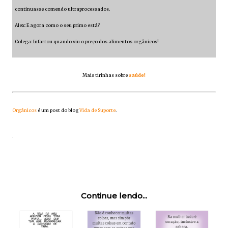
continuasse comendo ultraprocessados.
Alex: E agora como o seu primo está?
Colega: Infartou quando viu o preço dos alimentos orgânicos!
Mais tirinhas sobre
saúde!
Orgânicos
é um post do blog
Vida de Suporte
.
Continue lendo...