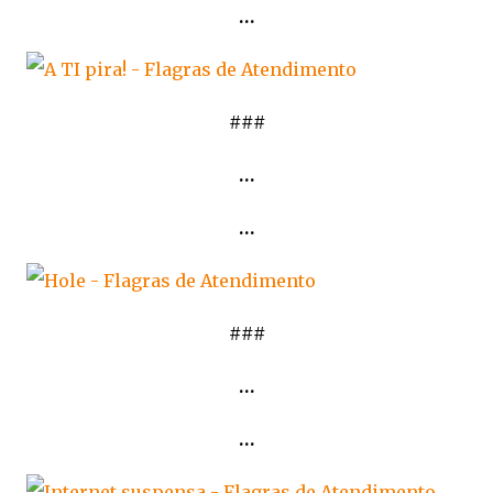
…
###
…
…
###
…
…