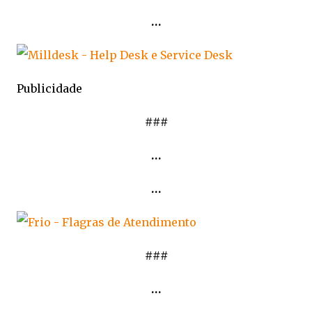
…
Publicidade
###
…
…
###
…