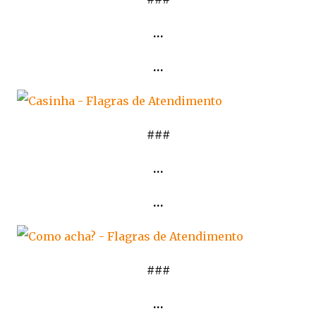
…
…
###
…
…
###
…