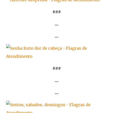
###
…
…
###
…
…