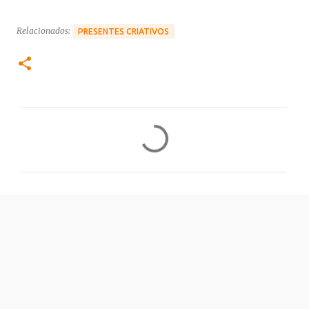
Relacionados:
PRESENTES CRIATIVOS
C
o
m
e
n
t
á
r
i
o