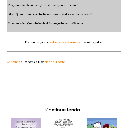
Programador: Meu coração acelerou quando lembrei!
Akex: Quando lembrou do dia em que vocês dois se conheceram?
Programador: Quando lembrei do preço do ovo de Páscoa!
Ela mudou para a
fantasia de enfermeira
mas não ajudou.
Coelhinha
é um post do blog
Vida de Suporte
.
Continue lendo...