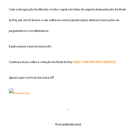
Com a integração facilitada e todo o apoio do time de suporte humanizado da Push-
in Pay, em até 12 horas o seu software estará pronto para efetuar transações de
pagamentos e recebimentos.
E pela menor taxa do mercado.
Conheça mais sobre a solução da Push-in Pay:
FALE COM UM ESPECIALISTA!
Aposto que você vai dar nota 10!
…
Post publieditorial.