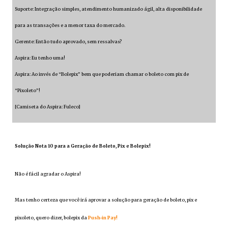
Suporte: Integração simples, atendimento humanizado ágil, alta disponibilidade
para as transações e a menor taxa do mercado.
Gerente: Então tudo aprovado, sem ressalvas?
Aspira: Eu tenho uma!
Aspira: Ao invés de “Bolepix” bem que poderiam chamar o boleto com pix de
“Pixoleto”!
[Camiseta do Aspira: Fuleco]
Solução Nota 10 para a Geração de Boleto, Pix e Bolepix!
Não é fácil agradar o Aspira!
Mas tenho certeza que você irá aprovar a solução para geração de boleto, pix e
pixoleto, quero dizer, bolepix da
Push-in Pay!