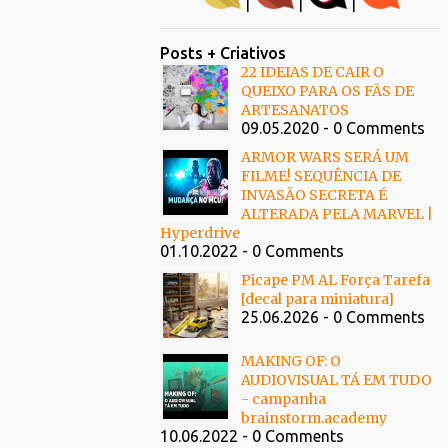
|
|
|
Posts + Criativos
22 IDEIAS DE CAIR O
QUEIXO PARA OS FÃS DE
ARTESANATOS
09.05.2020 - 0 Comments
ARMOR WARS SERÁ UM
FILME! SEQUÊNCIA DE
INVASÃO SECRETA É
ALTERADA PELA MARVEL |
Hyperdrive
01.10.2022 - 0 Comments
Picape PM AL Força Tarefa
[decal para miniatura]
25.06.2026 - 0 Comments
MAKING OF: O
AUDIOVISUAL TÁ EM TUDO
- campanha
brainstorm.academy
10.06.2022 - 0 Comments