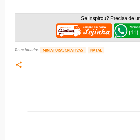
Se inspirou? Precisa de u
Relacionados:
MINIATURASCRIATIVAS
NATAL
C
o
m
e
n
t