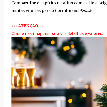
Compartilhe o espírito natalino com estilo e orig
muitas vitórias para o Corinthians! 🎅🏎️🎉.
••• ATENÇÃO•••
Clique nas imagens para ver detalhes e valores: