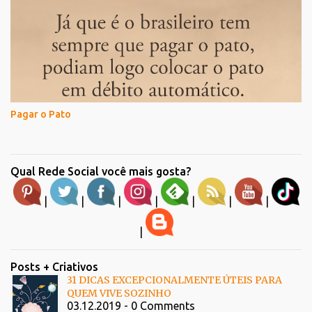
Pagar o Pato
Qual Rede Social você mais gosta?
|
|
|
|
|
|
|
|
Posts + Criativos
31 DICAS EXCEPCIONALMENTE ÚTEIS PARA
QUEM VIVE SOZINHO
03.12.2019 - 0 Comments