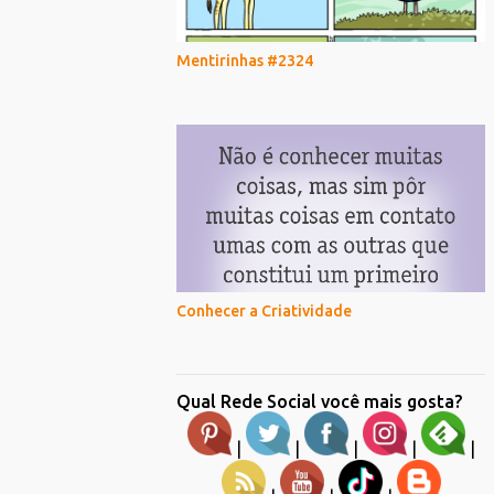
Mentirinhas #2324
Conhecer a Criatividade
Qual Rede Social você mais gosta?
|
|
|
|
|