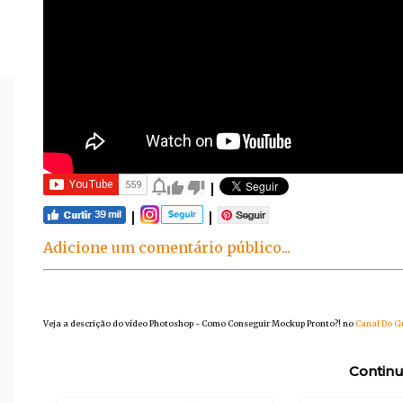
|
|
|
Adicione um comentário público...
Veja a descrição do vídeo Photoshop - Como Conseguir Mockup Pronto?! no
Canal Do G
Continu