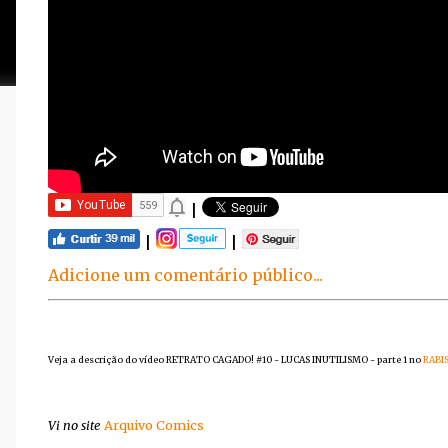
|
|
|
Adicione um comentário público...
Veja a descrição do vídeo RETRATO CAGADO! #10 - LUCAS INUTILISMO - parte 1 no
RABI
Vi no site
Arquivo Comics