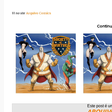
Vi no site
Arquivo Comics
Continu
Este post é u
ARQUIV