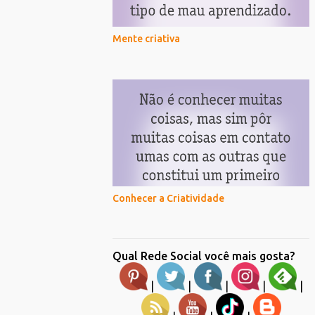
Mente criativa
Conhecer a Criatividade
Qual Rede Social você mais gosta?
|
|
|
|
|