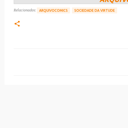
Relacionados:
ARQUIVOCOMICS
SOCIEDADE DA VIRTUDE
C
o
m
e
n
t
á
r
i