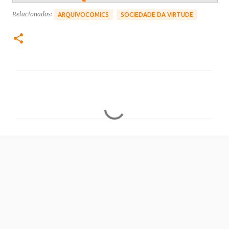
Relacionados:
ARQUIVOCOMICS
SOCIEDADE DA VIRTUDE
C
o
m
e
n
t
á
r
i
o