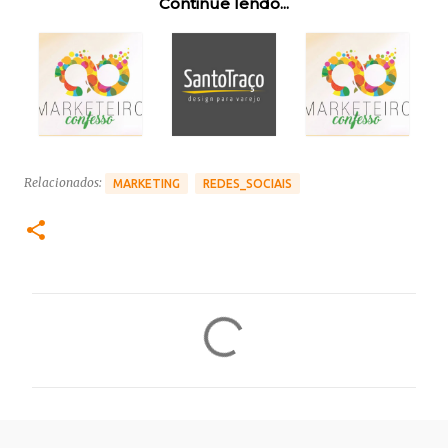
Continue lendo...
Relacionados:
MARKETING
REDES_SOCIAIS
C
o
m
e
n