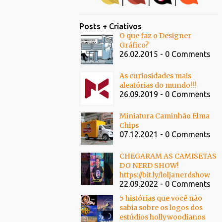
|
|
|
Posts + Criativos
O que faz o Designer
Gráfico?
26.02.2015 - 0 Comments
As curiosidades mais
aleatórias do mundo!!!
26.09.2019 - 0 Comments
Miniatura Caminhão Elma
Chips
07.12.2021 - 0 Comments
CHEGARAM AS CAMISETAS
DO NERD SHOW!
https://bit.ly/loljanerdshow
22.09.2022 - 0 Comments
5 histórias que você não
sabia sobre os logos dos
estúdios hollywoodianos