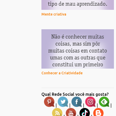
Mente criativa
Conhecer a Criatividade
Qual Rede Social você mais gosta?
|
|
|
|
|