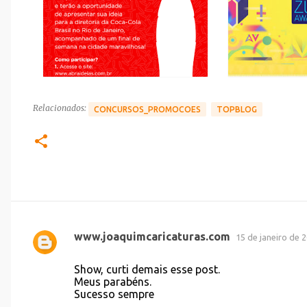
Relacionados:
CONCURSOS_PROMOCOES
TOPBLOG
www.joaquimcaricaturas.com
15 de janeiro de 
C
o
Show, curti demais esse post.
Meus parabéns.
m
Sucesso sempre
e