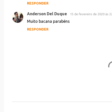
RESPONDER
n
t
Anderson Del Duque
15 de fevereiro de 2020 às 2
á
Muito bacana parabéns
r
RESPONDER
i
o
s
P