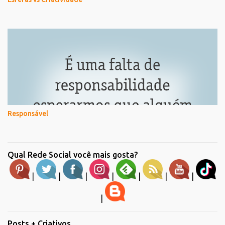
Responsável
Qual Rede Social você mais gosta?
|
|
|
|
|
|
|
|
Posts + Criativos