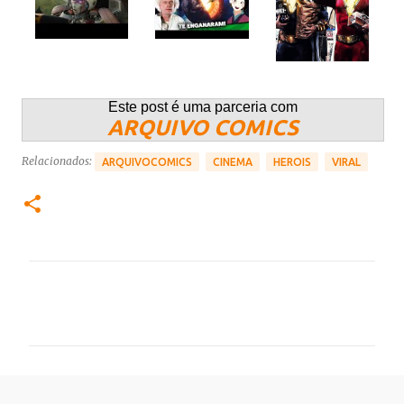
Este post é uma parceria com
ARQUIVO COMICS
Relacionados:
ARQUIVOCOMICS
CINEMA
HEROIS
VIRAL
C
o
m
e
n